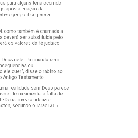
e para alguns teria ocorrido
go após a criação da
tivo geopolítico para a
NOM, como também é chamada a
 deverá ser substituída pelo
rá os valores da fé judaico-
um Deus nele. Um mundo sem
nsequências ou
ele quer”, disse o rabino ao
no Antigo Testamento.
s, uma realidade sem Deus parece
smo. Ironicamente, a falta de
nti-Deus, mas condena o
nston, segundo o Israel 365