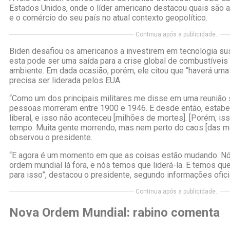
Estados Unidos, onde o líder americano destacou quais são as
e o comércio do seu país no atual contexto geopolítico.
Continua após a publicidade..
Biden desafiou os americanos a investirem em tecnologia su
esta pode ser uma saída para a crise global de combustívei
ambiente. Em dada ocasião, porém, ele citou que “haverá um
precisa ser liderada pelos EUA.
“Como um dos principais militares me disse em uma reunião s
pessoas morreram entre 1900 e 1946. E desde então, esta
liberal, e isso não aconteceu [milhões de mortes]. [Porém, i
tempo. Muita gente morrendo, mas nem perto do caos [das mor
observou o presidente.
“E agora é um momento em que as coisas estão mudando. N
ordem mundial lá fora, e nós temos que liderá-la. E temos que
para isso”, destacou o presidente, segundo informações ofici
Continua após a publicidade..
Nova Ordem Mundial: rabino comenta