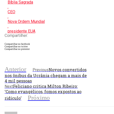
Bíblia Sagrada
,
CEO
,
Nova Ordem Mundial
,
presidente EUA
Compartilher:
Compartilhar no facebook
Compartilhar no twitter
Compartilhar no pinterest
Anterior
Novos convertidos
Previous
nos ônibus da Ucrânia chegam a mais de
4 mil pessoas
Feliciano critica Milton Ribeiro:
Next
‘Como evangélicos, fomos expostos ao
Próximo
ridículo’