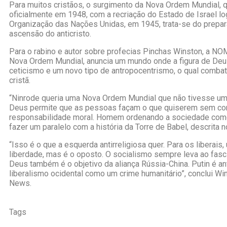
Para muitos cristãos, o surgimento da Nova Ordem Mundial, qu
oficialmente em 1948, com a recriação do Estado de Israel lo
Organização das Nações Unidas, em 1945, trata-se do prepara
ascensão do anticristo.
Para o rabino e autor sobre profecias Pinchas Winston, a 
Nova Ordem Mundial, anuncia um mundo onde a figura de Deus
ceticismo e um novo tipo de antropocentrismo, o qual combate
cristã.
“Ninrode queria uma Nova Ordem Mundial que não tivesse 
Deus permite que as pessoas façam o que quiserem sem co
responsabilidade moral. Homem ordenando a sociedade como 
fazer um paralelo com a história da Torre de Babel, descrita 
“Isso é o que a esquerda antirreligiosa quer. Para os liberai
liberdade, mas é o oposto. O socialismo sempre leva ao fasci
Deus também é o objetivo da aliança Rússia-China. Putin é a
liberalismo ocidental como um crime humanitário”, conclui Wi
News.
Tags