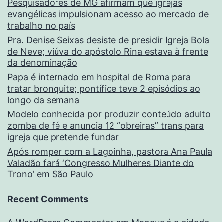
Pesquisadores de MG afirmam que igrejas
evangélicas impulsionam acesso ao mercado de
trabalho no país
Pra. Denise Seixas desiste de presidir Igreja Bola
de Neve; viúva do apóstolo Rina estava à frente
da denominação
Papa é internado em hospital de Roma para
tratar bronquite; pontífice teve 2 episódios ao
longo da semana
Modelo conhecida por produzir conteúdo adulto
zomba de fé e anuncia 12 “obreiras” trans para
igreja que pretende fundar
Após romper com a Lagoinha, pastora Ana Paula
Valadão fará ‘Congresso Mulheres Diante do
Trono’ em São Paulo
Recent Comments