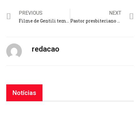
PREVIOUS
NEXT
Filme de Gentili tem pedido de suspensão em plataformas pelo Ministério da Justiça
Pastor presbiteriano acusado de encobrir abuso sexual infantil tem ordenação revogada
redacao
Notícias