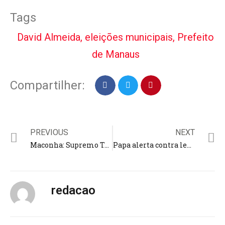
Tags
David Almeida
,
eleições municipais
,
Prefeito
de Manaus
Compartilher:
PREVIOUS
NEXT
Maconha: Supremo Tribunal Federal forma maioria para descriminalização do porte; ‘consumo não é crime’
Papa alerta contra legalização das drogas e chama traficantes de ‘assassinos’; “impacto destrutivo entre jovens”
redacao