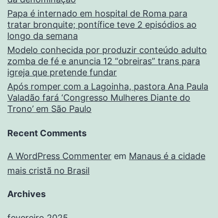
Papa é internado em hospital de Roma para
tratar bronquite; pontífice teve 2 episódios ao
longo da semana
Modelo conhecida por produzir conteúdo adulto
zomba de fé e anuncia 12 “obreiras” trans para
igreja que pretende fundar
Após romper com a Lagoinha, pastora Ana Paula
Valadão fará ‘Congresso Mulheres Diante do
Trono’ em São Paulo
Recent Comments
A WordPress Commenter
em
Manaus é a cidade
mais cristã no Brasil
Archives
fevereiro 2025