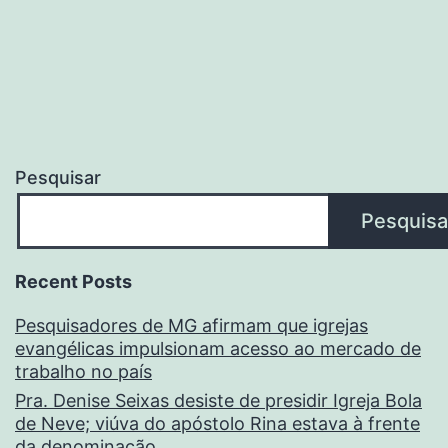
Pesquisar
Pesquisa
Recent Posts
Pesquisadores de MG afirmam que igrejas
evangélicas impulsionam acesso ao mercado de
trabalho no país
Pra. Denise Seixas desiste de presidir Igreja Bola
de Neve; viúva do apóstolo Rina estava à frente
da denominação